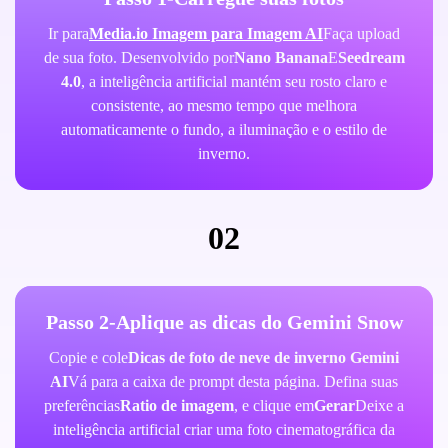
Ir para
Media.io Imagem para Imagem AI
Faça upload
de sua foto. Desenvolvido por
Nano Banana
E
Seedream
4.0
, a inteligência artificial mantém seu rosto claro e
consistente, ao mesmo tempo que melhora
automaticamente o fundo, a iluminação e o estilo de
inverno.
02
Passo 2-Aplique as dicas do Gemini Snow
Copie e cole
Dicas de foto de neve de inverno Gemini
AI
Vá para a caixa de prompt desta página. Defina suas
preferências
Ratio de imagem
, e clique em
Gerar
Deixe a
inteligência artificial criar uma foto cinematográfica da