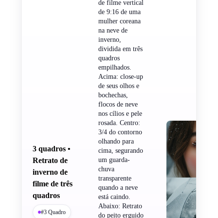
de filme vertical
de 9:16 de uma
mulher coreana
na neve de
inverno,
dividida em três
quadros
empilhados.
Acima: close-up
de seus olhos e
bochechas,
flocos de neve
nos cílios e pele
rosada. Centro:
3/4 do contorno
olhando para
3 quadros •
cima, segurando
Retrato de
um guarda-
chuva
inverno de
transparente
filme de três
quando a neve
quadros
está caindo.
Abaixo: Retrato
#3 Quadro
do peito erguido