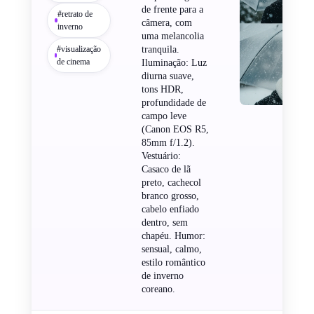
de frente para a
#retrato de
câmera, com
inverno
uma melancolia
#visualização
tranquila.
de cinema
Iluminação: Luz
diurna suave,
tons HDR,
profundidade de
campo leve
(Canon EOS R5,
85mm f/1.2).
Vestuário:
Casaco de lã
preto, cachecol
branco grosso,
cabelo enfiado
dentro, sem
chapéu. Humor:
sensual, calmo,
estilo romântico
de inverno
coreano.