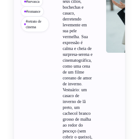
seus cílios,
#nevasca
bochechas e
#romance
casaco,
derretendo
#retrato de
levemente em
cinema
sua pele
vermelha. Sua
expressão é
calma e cheia de
surpresa-serena e
cinematográfica,
como uma cena
de um filme
coreano de amor
de inverno.
Vestuário: um
casaco de
inverno de lã
preto, um
cachecol branco
grosso de malha
ao redor do
pescoço (sem
cobrir o queixo),