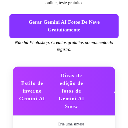
online, teste gratuito.
Gerar Gemini AI Fotos De Neve
Gratuitamente
Não há Photoshop. Créditos gratuitos no momento do
registro.
Dicas de
Estilo de
edição de
inverno
fotos de
Antev
Gemini AI
Gemini AI
Snow
Crie uma síntese