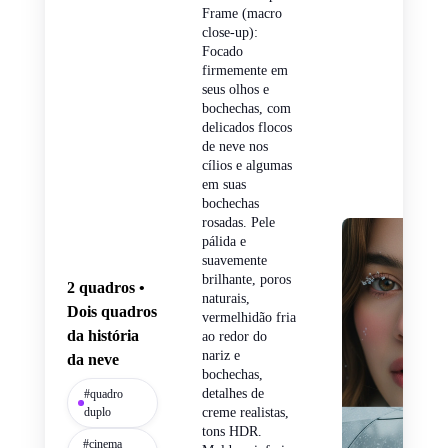
Frame (macro
close-up):
Focado
firmemente em
seus olhos e
bochechas, com
delicados flocos
de neve nos
cílios e algumas
em suas
bochechas
rosadas. Pele
pálida e
suavemente
brilhante, poros
2 quadros •
naturais,
Dois quadros
vermelhidão fria
da história
ao redor do
nariz e
da neve
bochechas,
detalhes de
#quadro
duplo
creme realistas,
tons HDR.
#cinema