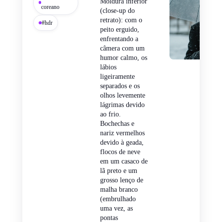
Moldura inferior
coreano
(close-up do
retrato): com o
#hdr
peito erguido,
enfrentando a
câmera com um
humor calmo, os
lábios
ligeiramente
separados e os
olhos levemente
lágrimas devido
ao frio.
Bochechas e
nariz vermelhos
devido à geada,
flocos de neve
em um casaco de
lã preto e um
grosso lenço de
malha branco
(embrulhado
uma vez, as
pontas