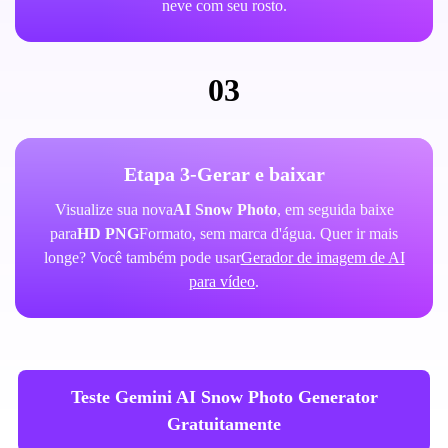
neve com seu rosto.
03
Etapa 3-Gerar e baixar
Visualize sua nova
AI Snow Photo
, em seguida baixe
para
HD PNG
Formato, sem marca d'água. Quer ir mais
longe? Você também pode usar
Gerador de imagem de AI
para vídeo
.
Teste Gemini AI Snow Photo Generator
Gratuitamente