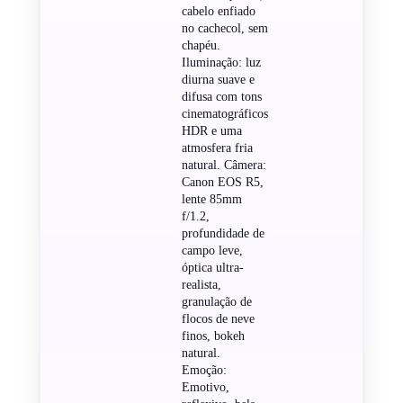
cabelo enfiado
no cachecol, sem
chapéu.
Iluminação: luz
diurna suave e
difusa com tons
cinematográficos
HDR e uma
atmosfera fria
natural. Câmera:
Canon EOS R5,
lente 85mm
f/1.2,
profundidade de
campo leve,
óptica ultra-
realista,
granulação de
flocos de neve
finos, bokeh
natural.
Emoção:
Emotivo,