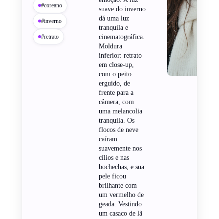
#coreano
suave do inverno
dá uma luz
#inverno
tranquila e
#retrato
cinematográfica.
Moldura
inferior: retrato
em close-up,
com o peito
erguido, de
frente para a
câmera, com
uma melancolia
tranquila. Os
flocos de neve
caíram
suavemente nos
cílios e nas
bochechas, e sua
pele ficou
brilhante com
um vermelho de
geada. Vestindo
um casaco de lã