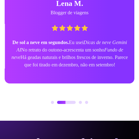
Lena M.
Blogger de viagens
De sol a neve em segundos.
Eu usei
Dicas de neve Gemini
AI
No retrato do outono-acrescenta um sonho
Fundo de
neve
Há geadas naturais e brilhos frescos de inverno. Parece
que foi tirado em dezembro, não em setembro!