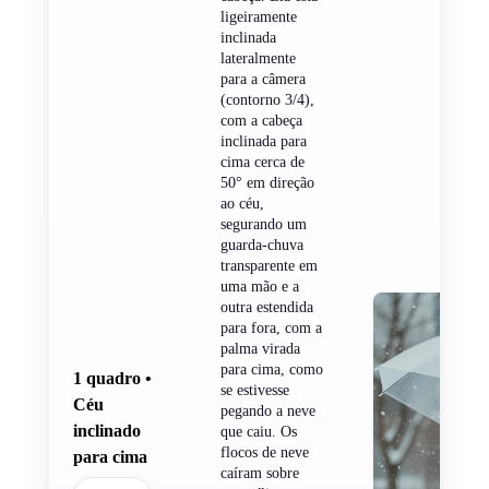
ligeiramente
inclinada
lateralmente
para a câmera
(contorno 3/4),
com a cabeça
inclinada para
cima cerca de
50° em direção
ao céu,
segurando um
guarda-chuva
transparente em
uma mão e a
outra estendida
para fora, com a
palma virada
para cima, como
1 quadro •
se estivesse
Céu
pegando a neve
inclinado
que caiu. Os
flocos de neve
para cima
caíram sobre