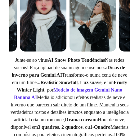
Junte-se ao vírus
AI Snow Photo Tendências
Nas redes
sociais! Faça upload de sua imagem e use nossa
Dicas de
inverno para Gemini AI
Transforme-o numa cena de neve
em um filme...
Realistic Snowfall
,
Luz suave
, e um
Frosty
Winter Light
. por
Modelo de imagem Gemini Nano
Banana AI
Media.io adicionou efeitos realistas de neve e
inverno que parecem sair direto de um filme. Mantenha seus
verdadeiros rostos e detalhes intactos enquanto a inteligência
artificial cria um romance,
Drama coreano
Hora de neve,
disponível em
3 quadros
,
2 quadros
, ou
1-Quadro
Materiais
compósitos para efeitos cinematográficos perfeitos-100%