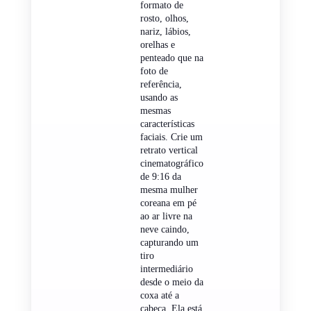
formato de
rosto, olhos,
nariz, lábios,
orelhas e
penteado que na
foto de
referência,
usando as
mesmas
características
faciais. Crie um
retrato vertical
cinematográfico
de 9:16 da
mesma mulher
coreana em pé
ao ar livre na
neve caindo,
capturando um
tiro
intermediário
desde o meio da
coxa até a
cabeça. Ela está