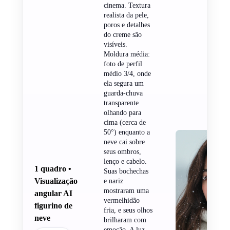
cinema. Textura
realista da pele,
poros e detalhes
do creme são
visíveis.
Moldura média:
foto de perfil
médio 3/4, onde
ela segura um
guarda-chuva
transparente
olhando para
cima (cerca de
50°) enquanto a
neve cai sobre
seus ombros,
lenço e cabelo.
1 quadro •
Suas bochechas
Visualização
e nariz
mostraram uma
angular AI
vermelhidão
figurino de
fria, e seus olhos
neve
brilharam com
emoção. A luz