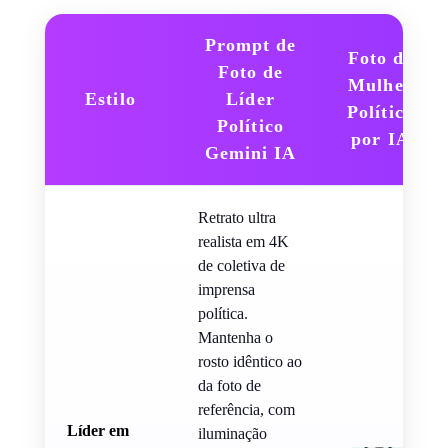
Prompt de
Foto de
Foto de
Mulher
Estilo
Líder
Política
Político
por IA
Gemini IA
Retrato ultra
realista em 4K
de coletiva de
imprensa
política.
Mantenha o
rosto idêntico ao
da foto de
referência, com
Líder em
iluminação