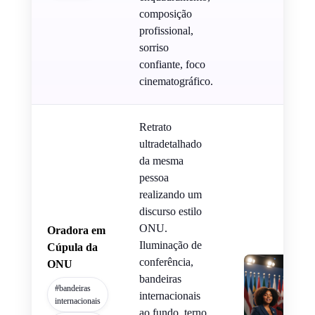
composição
profissional,
sorriso
confiante, foco
cinematográfico.
Retrato
ultradetalhado
da mesma
pessoa
realizando um
discurso estilo
ONU.
Oradora em
Iluminação de
Cúpula da
conferência,
ONU
bandeiras
#bandeiras
internacionais
internacionais
ao fundo, terno