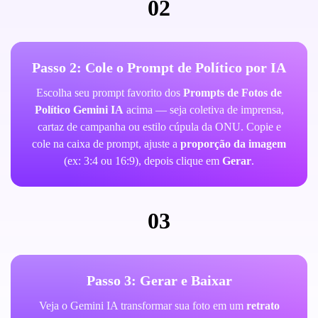
02
Passo 2: Cole o Prompt de Político por IA
Escolha seu prompt favorito dos
Prompts de Fotos de
Político Gemini IA
acima — seja coletiva de imprensa,
cartaz de campanha ou estilo cúpula da ONU. Copie e
cole na caixa de prompt, ajuste a
proporção da imagem
(ex: 3:4 ou 16:9), depois clique em
Gerar
.
03
Passo 3: Gerar e Baixar
Veja o Gemini IA transformar sua foto em um
retrato