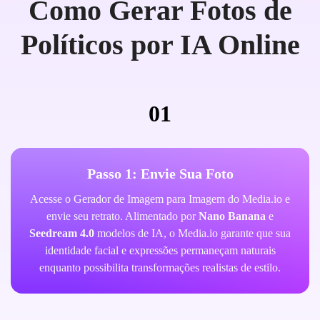
Como Gerar Fotos de
Políticos por IA Online
01
Passo 1: Envie Sua Foto
Acesse o Gerador de Imagem para Imagem do Media.io e
envie seu retrato. Alimentado por
Nano Banana
e
Seedream 4.0
modelos de IA, o Media.io garante que sua
identidade facial e expressões permaneçam naturais
enquanto possibilita transformações realistas de estilo.