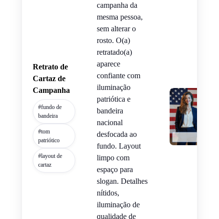
campanha da
mesma pessoa,
sem alterar o
rosto. O(a)
retratado(a)
aparece
Retrato de
confiante com
Cartaz de
iluminação
Campanha
patriótica e
#fundo de
bandeira
bandeira
nacional
#tom
desfocada ao
patriótico
fundo. Layout
#layout de
limpo com
cartaz
espaço para
slogan. Detalhes
nítidos,
iluminação de
qualidade de