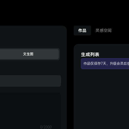
作品
灵感空间
生成列表
文生图
作品仅保存7天，升级会员后
0/2000