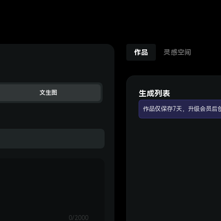
作品
灵感空间
生成列表
文生图
作品仅保存7天，升级会员后
0/2000