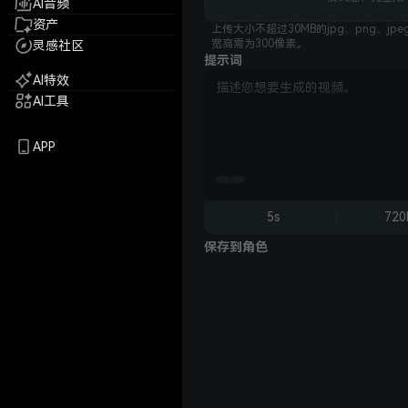
AI音频
资产
上传大小不超过30MB的jpg、png、jpe
宽高需为300像素。
灵感社区
提示词
AI特效
AI工具
APP
5s
720
保存到角色