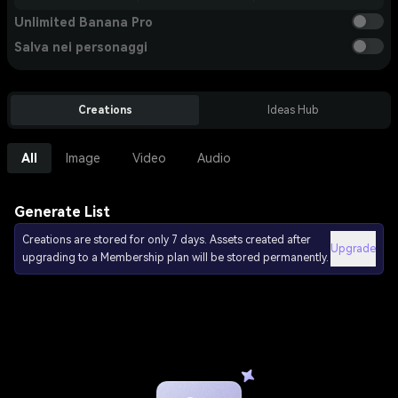
Unlimited Banana Pro
Salva nei personaggi
Creations
Ideas Hub
All
Image
Video
Audio
Generate List
Creations are stored for only 7 days. Assets created after
Upgrade
upgrading to a Membership plan will be stored permanently.