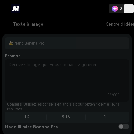
0
Texte à image
Centre d’idée
Nano Banana Pro
Prompt
0/2000
Conseils: Utilisez les conseils en anglais pour obtenir de meilleurs
résultats.
1K
9:16
1
Mode Illimité Banana Pro