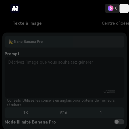
0
Texte à image
Centre d’idée
Nano Banana Pro
Prompt
0/2000
Conseils: Utilisez les conseils en anglais pour obtenir de meilleurs
résultats.
1K
9:16
1
Mode Illimité Banana Pro