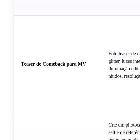
Foto teaser de
glitter, luzes i
Teaser de Comeback para MV
iluminação editor
nítidos, resoluç
Crie um photoca
selfie de referê
maquiagem glass-