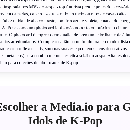
a inspirada nos MVs do aespa - top futurista preto e prateado, acessóri
ers em camadas, cabelo liso, repartido no meio ou rabo de cavalo alto.
túdio: nítida, de alto contraste, tom frio azul e violeta, emanando energ
ol IA. Pose como um photocard idol - mão no rosto ou próxima à cintura,
ante. O photocard é impresso em qualidade premium e brilhante de álb
ntos arredondados. Coloque o cartão sobre fundo branco minimalista 
lhante com reflexos sutis, sombras suaves e pequenos itens decorativos
ntes metálicos) para combinar com a estética sci-fi do aespa. Alta resoluç
feito para coleções de photocards de K-pop.
scolher a Media.io para 
Idols de K-Pop