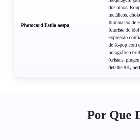
dos olhos. Roup
metálicos, chok
Iluminação de es
Photocard Estilo aespa
futurista de id
expressão confi
de K-pop com ca
holográfico bri
(cristais, pinge
detalhe 8K, per
Por Que E