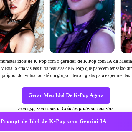
umbrantes
idols de K-Pop
com o
gerador de K-Pop com IA da Media
Media.io cria visuais ultra realistas de
K-Pop
que parecem ter saído dire
próprio idol virtual ou até um grupo inteiro - grátis para experimentar.
Gerar Meu Idol De K-Pop Agora
Sem app, sem câmera. Créditos grátis no cadastro.
Prompt de Idol de K-Pop com Gemini IA