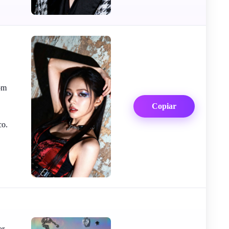
om
Copiar
co.
or