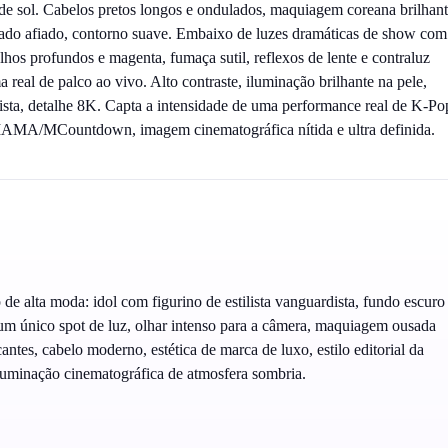
 de sol. Cabelos pretos longos e ondulados, maquiagem coreana brilhan
eado afiado, contorno suave. Embaixo de luzes dramáticas de show com
lhos profundos e magenta, fumaça sutil, reflexos de lente e contraluz
 real de palco ao vivo. Alto contraste, iluminação brilhante na pele,
alista, detalhe 8K. Capta a intensidade de uma performance real de K-Po
MAMA/MCountdown, imagem cinematográfica nítida e ultra definida.
de alta moda: idol com figurino de estilista vanguardista, fundo escuro
m único spot de luz, olhar intenso para a câmera, maquiagem ousada
ntes, cabelo moderno, estética de marca de luxo, estilo editorial da
uminação cinematográfica de atmosfera sombria.