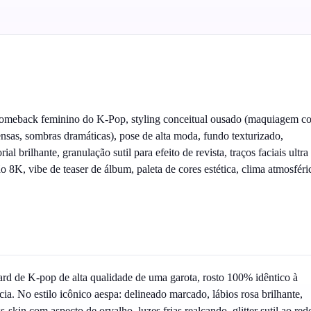
 comeback feminino do K-Pop, styling conceitual ousado (maquiagem c
ntensas, sombras dramáticas), pose de alta moda, fundo texturizado,
ial brilhante, granulação sutil para efeito de revista, traços faciais ultra
ão 8K, vibe de teaser de álbum, paleta de cores estética, clima atmosféri
rd de K-pop de alta qualidade de uma garota, rosto 100% idêntico à
ncia. No estilo icônico aespa: delineado marcado, lábios rosa brilhante,
skin com aspecto de orvalho, luzes frias realçando, glitter sutil ao red