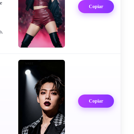
te
Copiar
p,
Copiar