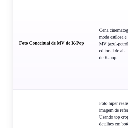
Cena cinematogr
moda estilosa e
Foto Conceitual de MV de K-Pop
MV (azul-petróle
editorial de al
de K-pop.
Foto hiper-real
imagem de refer
Usando top cro
detalhes em bot