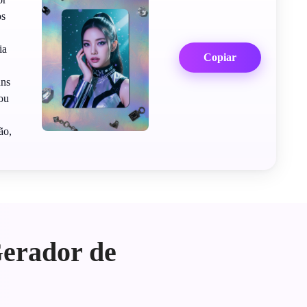
os
ia
Copiar
uns
ou
ão,
Gerador de