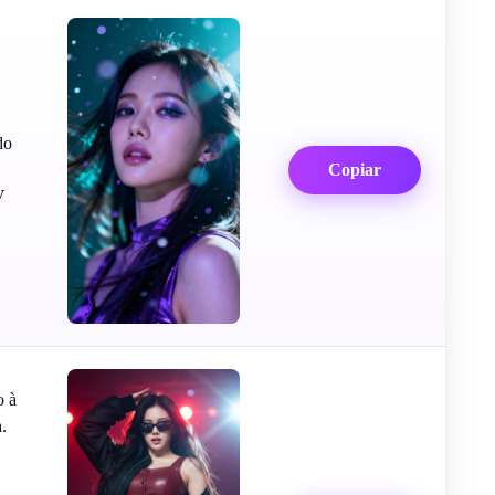
do
Copiar
V
o à
.