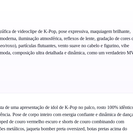
áfica de videoclipe de K-Pop, pose expressiva, maquiagem brilhante,
 moderna, iluminação atmosférica, reflexos de lente, gradação de cores 
o/roxo), partículas flutuantes, vento suave no cabelo e figurino, vibe
ta moda, composição ultra detalhada e dinâmica, como um verdadeiro M
ista de uma apresentação de idol de K-Pop no palco, rosto 100% idêntic
ência. Pose de corpo inteiro com energia confiante e dinâmica de dança
pped de couro vermelho escuro e shorts de couro combinando com
ões metálicos, jaqueta bomber preta oversized, botas pretas acima do