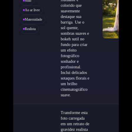
Solo
colorido que
Ao ar livre
suavemente
destaque sua
Maternidade
barriga. Use o
sol quente,
Realista
sombras suaves e
bokeh sutil no
fundo para criar
um efeito
fotográfico
sonhador e
profissional.
Inclui delicados
sotaques florais e
um brilho
cinematográfico
suave.
Transforme esta
foto carregada
em um retrato de
gravidez realista