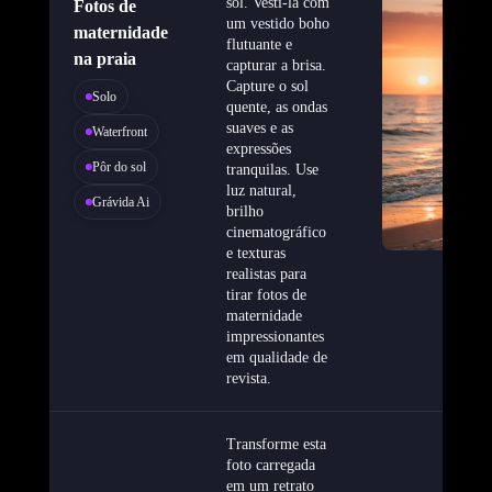
sol. Vesti-la com
Fotos de
um vestido boho
maternidade
flutuante e
na praia
capturar a brisa.
Capture o sol
Solo
quente, as ondas
suaves e as
Waterfront
expressões
Pôr do sol
tranquilas. Use
luz natural,
Grávida Ai
brilho
cinematográfico
e texturas
realistas para
tirar fotos de
maternidade
impressionantes
em qualidade de
revista.
Transforme esta
foto carregada
em um retrato