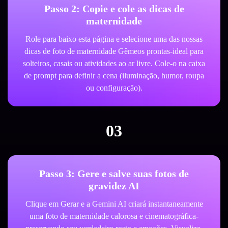
Passo 2: Copie e cole as dicas de
maternidade
Role para baixo esta página e selecione uma das nossas
dicas de foto de maternidade Gêmeos prontas-ideal para
solteiros, casais ou atividades ao ar livre. Cole-o na caixa
de prompt para definir a cena (iluminação, humor, roupa
ou configuração).
03
Passo 3: Gere e salve suas fotos de
gravidez AI
Clique em Gerar e a Gemini AI criará instantaneamente
uma foto de maternidade calorosa e cinematográfica-