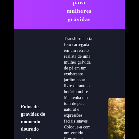
para
mulheres
grávidas
Transforme esta
foto carregada
em um retrato
realista de uma
mulher grávida
de pé em um
exuberante
jardim ao ar
livre durante o
horário nobre.
Mantenha um
tom de pele
Fotos de
natural e
gravidez do
expressões
momento
faciais suaves.
Coloque-a com
dourado
um vestido
flutuante e