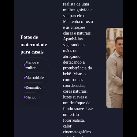
realista de uma
mulher grávida e
seu parceiro.
Mantenha o rosto
e as emoções
claras e naturais.
Fotos de
Apanhá-los
maternidade
segurando as
mãos ou
para casais
abraçando,
destacando a
Marido e
mulher
protuberância do
bebê. Viste-os
Maternidade
com roupas
coordenadas,
Romântico
cores naturais,
luzes suaves e
Marido
um desfoque de
fundo suave. Use
um estilo
fotorrealista,
calor
cinematográfico