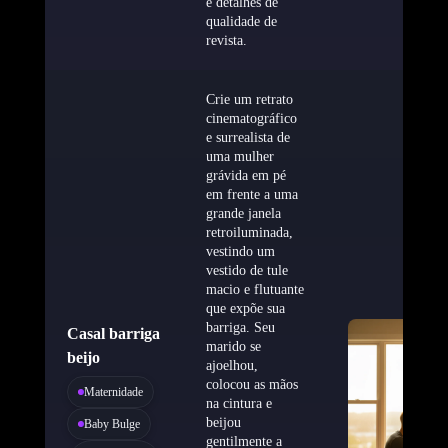
e detalhes de
qualidade de
revista.
Crie um retrato
cinematográfico
e surrealista de
uma mulher
grávida em pé
em frente a uma
grande janela
retroiluminada,
vestindo um
vestido de tule
macio e flutuante
que expõe sua
barriga. Seu
Casal barriga
marido se
beijo
ajoelhou,
colocou as mãos
Maternidade
na cintura e
beijou
Baby Bulge
gentilmente a