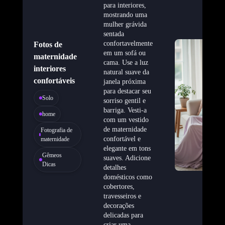
para interiores,
mostrando uma
mulher grávida
sentada
confortavelmente
Fotos de
em um sofá ou
maternidade
cama. Use a luz
interiores
natural suave da
confortáveis
janela próxima
para destacar seu
Solo
sorriso gentil e
barriga. Vesti-a
home
com um vestido
de maternidade
Fotografia de
confortável e
maternidade
elegante em tons
Gêmeos
suaves. Adicione
Dicas
detalhes
domésticos como
cobertores,
travesseiros e
decorações
delicadas para
criar uma