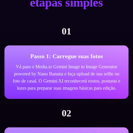
etapas simples
01
Passo 1: Carregue suas fotos
Vá para o Media.io Gemini Image to Image Generator
powered by Nano Banana e faça upload de sua selfie ou
foto de casal. O Gemini AI reconhecerá rostos, posturas e
luzes para preparar suas imagens básicas para edição.
02