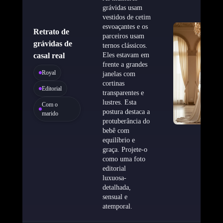
grávidas usam
vestidos de cetim
esvoaçantes e os
Retrato de
parceiros usam
grávidas de
ternos clássicos.
casal real
Eles estavam em
frente a grandes
Royal
janelas com
cortinas
Editorial
transparentes e
lustres. Esta
Com o
postura destaca a
marido
protuberância do
bebê com
equilíbrio e
graça. Projete-o
como uma foto
editorial
luxuosa-
detalhada,
sensual e
atemporal.