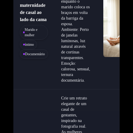
enquanto o
maternidade
marido coloca os
de casal ao
braços em volta
da barriga da
lado da cama
esposa.
Ambiente: Perto
Marido e
mulher
de janelas
luminosas, luz
íntimo
natural através
de cortinas
Documentário
transparentes.
Emoção:
calorosa, sensual,
ternura
documentária.
Crie um retrato
elegante de um
casal de
gestantes,
inspirado na
fotografia real.
As mulheres