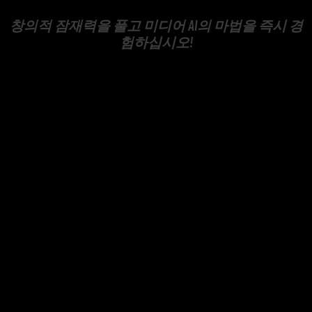
창의적 잠재력을 풀고 미디어 AI의 마법을 즉시 경
험하십시오!