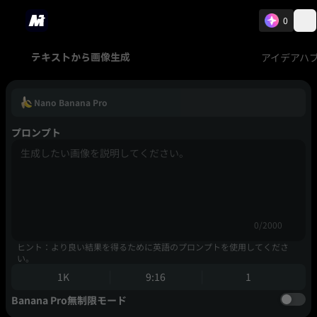
0
アイデアハ
テキストから画像生成
Nano Banana Pro
プロンプト
0/2000
ヒント：より良い結果を得るために英語のプロンプトを使用してくださ
い。
1K
9:16
1
Banana Pro無制限モード