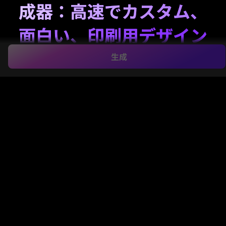
成器：高速でカスタム、
面白い、印刷用デザイン
を作成
生成
スローガン、ジョーク、アイデアを際立つ
バンパース
テッカー
デザインに数秒で変換。Media.ioはオンライ
ンのテキストプロンプトから、面白い・レトロ・ミー
ム・クリーンなタイポグラフィステッカーのコンセプ
トを作成し、高解像度でエクスポートできるため、シ
ェア・モックアップ・印刷にも最適です。
バンパーステッカーを作成する
アイデアを入力 → AIがデザイン。無料で試せます。