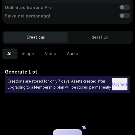
Unlimited Banana Pro
Salva nei personaggi
Creations
Ideas Hub
All
Image
Video
Audio
Generate List
Creations are stored for only 7 days. Assets created after
Upgrade
upgrading to a Membership plan will be stored permanently.