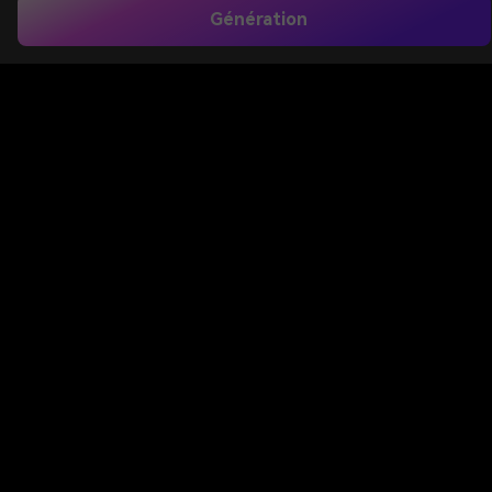
Génération
Créez un art de chaîne YouTube remarquable à partir
d'une simple invite texte. Media.io vous aide à
générer des visuels prêts à la bannière pour les
chaînes de jeux, de vlogs, d'affaires, de musique et de
beauté avec des styles d'IA rapides, des rapports
d'aspect flexibles et des options d'exportation haute
résolution pour une marque raffinée.
Créer Ma Bannière YouTube
Tapez votre idée-> AI la conçoit. Libre à essayer.
Découvrez notre collection de
Générateur de
bannières youtube
styles.