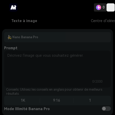
0
Texte à image
Centre d’idée
Nano Banana Pro
Prompt
0/2000
Conseils: Utilisez les conseils en anglais pour obtenir de meilleurs
résultats.
1K
9:16
1
Mode Illimité Banana Pro