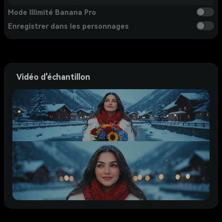
Mode Illimité Banana Pro
Enregistrer dans les personnages
Vidéo d'échantillon