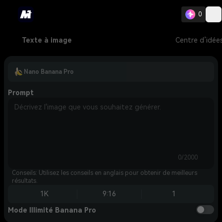
0
Texte à image
Centre d’idée
Nano Banana Pro
Prompt
0/2000
Conseils: Utilisez les conseils en anglais pour obtenir de meilleurs
résultats.
1K
9:16
1
Mode Illimité Banana Pro