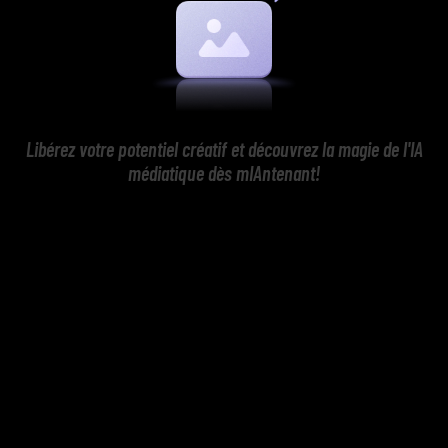
Libérez votre potentiel créatif et découvrez la magie de l'IA
médiatique dès mIAntenant!