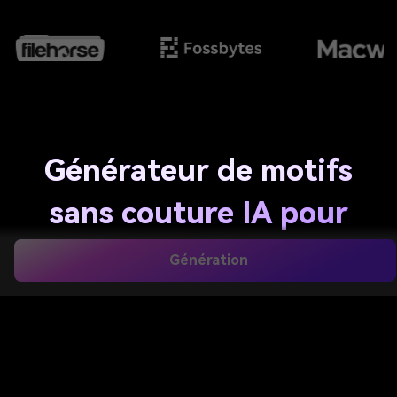
Générateur de motifs
sans couture IA pour
créations prêtes à
Génération
répéter en quelques
secondes
Transformez des idées en texte simples en motifs