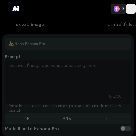
0
Texte à image
Centre d’idée
Nano Banana Pro
Prompt
0/2000
Conseils: Utilisez les conseils en anglais pour obtenir de meilleurs
résultats.
1K
9:16
1
Mode Illimité Banana Pro