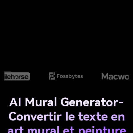
AI Mural Generator-
Convertir le texte en
art mural et peinture