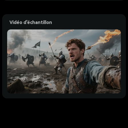
Vidéo d'échantillon