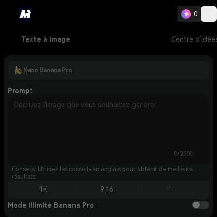
0
Texte à image
Centre d’idée
Nano Banana Pro
Prompt
0/2000
Conseils: Utilisez les conseils en anglais pour obtenir de meilleurs
résultats.
1K
9:16
1
Mode Illimité Banana Pro