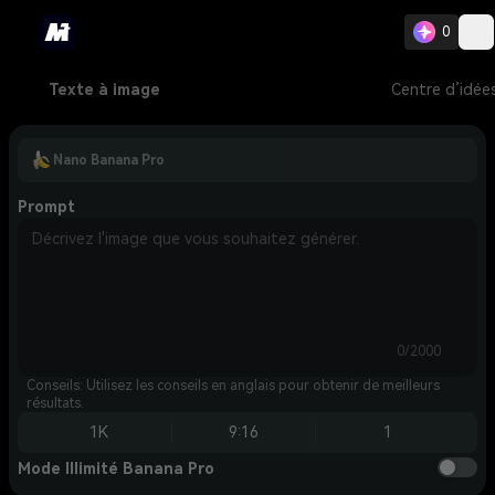
0
Texte à image
Centre d’idée
Nano Banana Pro
Prompt
0/2000
Conseils: Utilisez les conseils en anglais pour obtenir de meilleurs
résultats.
1K
9:16
1
Mode Illimité Banana Pro