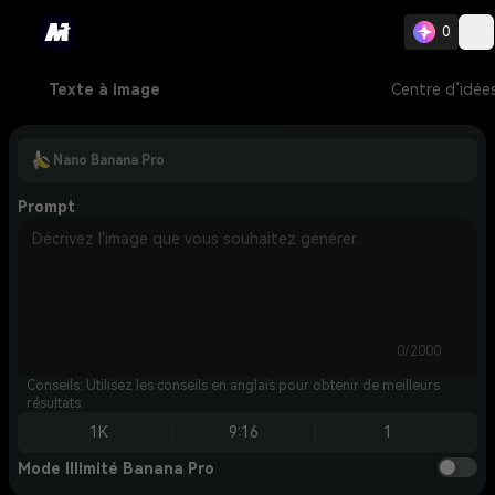
0
Texte à image
Centre d’idée
Nano Banana Pro
Prompt
0/2000
Conseils: Utilisez les conseils en anglais pour obtenir de meilleurs
résultats.
1K
9:16
1
Mode Illimité Banana Pro