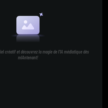
iel créatif et découvrez la magie de l'IA médiatique dès
mIAntenant!