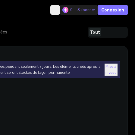
Connexion
0
S'abonner
dées
Tout
ées pendant seulement 7 jours. Les éléments créés après la
Mise à
ent seront stockés de façon permanente.
niveau