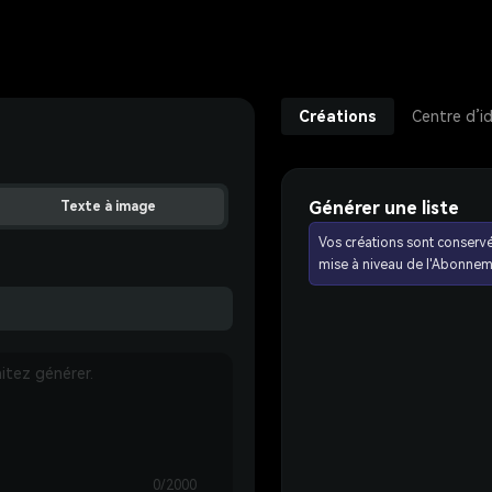
Créations
Centre d’i
Générer une liste
Texte à image
Vos créations sont conserv
mise à niveau de l'Abonnem
0/2000