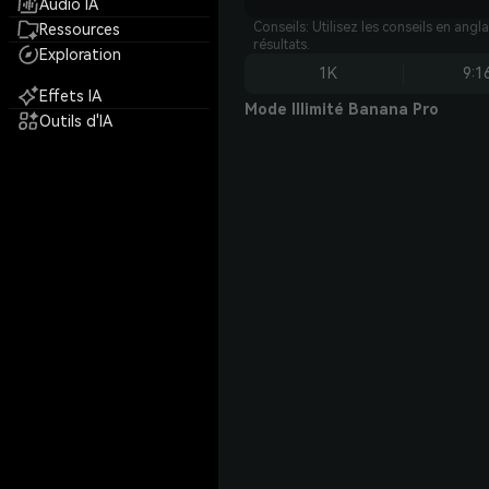
Audio IA
Conseils: Utilisez les conseils en angl
Ressources
résultats.
Exploration
1K
9:1
Effets IA
Mode Illimité Banana Pro
Outils d'IA