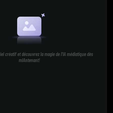
iel créatif et découvrez la magie de l'IA médiatique dès
mIAntenant!