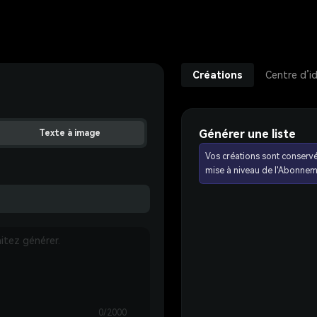
Créations
Centre d’i
Générer une liste
Texte à image
Vos créations sont conserv
mise à niveau de l'Abonnem
0/2000