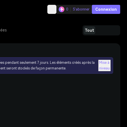
Connexion
0
S'abonner
dées
Tout
ées pendant seulement 7 jours. Les éléments créés après la
Mise à
ent seront stockés de façon permanente.
niveau