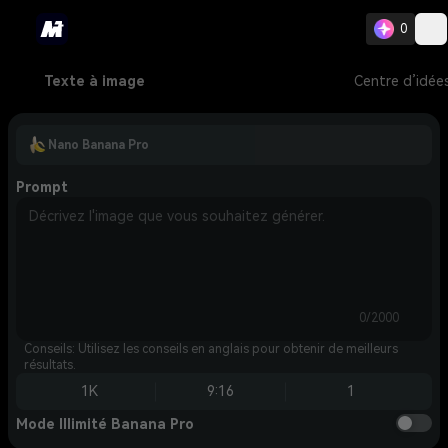
0
Texte à image
Centre d’idée
Nano Banana Pro
Prompt
0/2000
Conseils: Utilisez les conseils en anglais pour obtenir de meilleurs
résultats.
1K
9:16
1
Mode Illimité Banana Pro