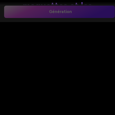
maquettes et les
Génération
visuels prêts à la
marque
Transformez des idées simples en concepts de
conception de boîtes d'emballage polies en
quelques secondes. Media.io vous aide à créer des
maquettes de boîtes personnalisées pour le
commerce électronique, la vente au détail, les
cadeaux et les lancements de produits avec des
styles flexibles, des résolutions nettes et une
génération rapide basée sur le navigateur.
Créer Mon Design De Boîte