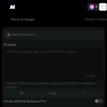
0
Texte à image
Centre d’idée
Nano Banana Pro
Prompt
0/2000
Conseils: Utilisez les conseils en anglais pour obtenir de meilleurs
résultats.
1K
9:16
1
Mode Illimité Banana Pro