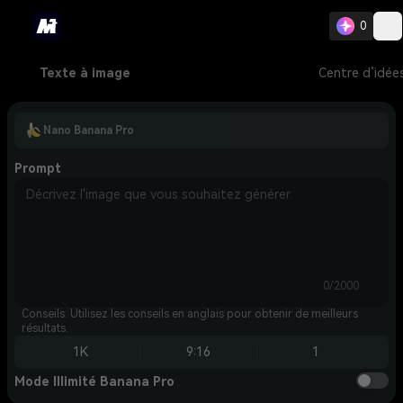
0
Texte à image
Centre d’idée
Nano Banana Pro
Prompt
0/2000
Conseils: Utilisez les conseils en anglais pour obtenir de meilleurs
résultats.
1K
9:16
1
Mode Illimité Banana Pro