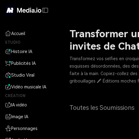
Transformer un
Accueil
STUDIO
invites de Ch
Histoire IA
Transformez vos selfies en croqui
Publicités IA
esquisses désordonnées, des dess
faite à la main. Copiez-collez de
Studio Viral
gribouillages 🖍 Éditions moches f
Vidéo musicale IA
CRÉATION
IA vidéo
Toutes les Soumissions
Image IA
Personnages