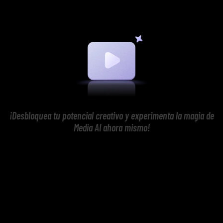
¡Desbloquea tu potencial creativo y experimenta la magia de
Media AI ahora mismo!