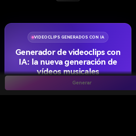
VIDEOCLIPS GENERADOS CON IA
Generador de videoclips con
IA: la nueva generación de
vídeos musicales
Generar
Cada ritmo va sincronizado, cada plano mantiene la
continuidad y los personajes conservan su apariencia. No
necesitas subir música: la IA convierte tu idea en una
banda sonora original y un videoclip cinematográfico.
🎵 Crear mi videoclip →