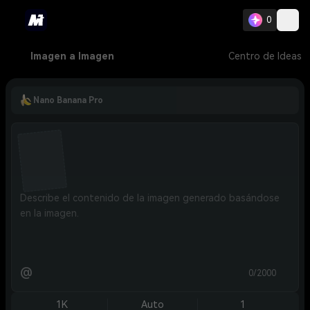
0
Imagen a Imagen
Centro de Ideas
Nano Banana Pro
@
0/2000
1K
Auto
1