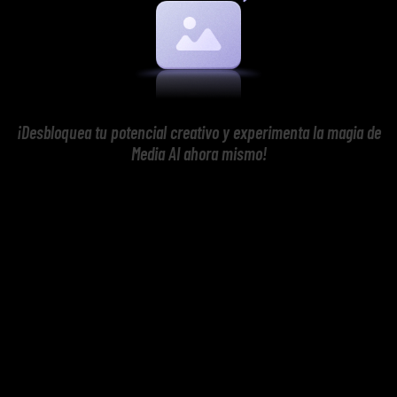
¡Desbloquea tu potencial creativo y experimenta la magia de
Media AI ahora mismo!