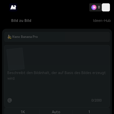
0
Bild zu Bild
Ideen-Hub
Nano Banana Pro
@
0/2000
1K
Auto
1