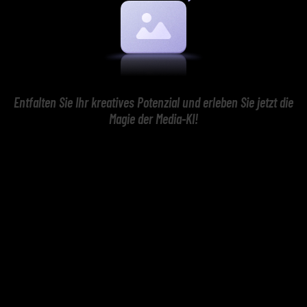
Entfalten Sie Ihr kreatives Potenzial und erleben Sie jetzt die
Magie der Media-KI!