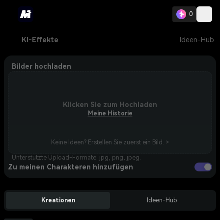
0
KI-Effekte
Ideen-Hub
Bilder hochladen
Klicken Sie zum Hochladen
Meine Historie
Keine Ideen? Erstellen Sie zuerst ein Bild. >
Unterstützte Upload-Formate: jpg, png, jpeg.
Zu meinen Charakteren hinzufügen
Kreationen
Ideen-Hub