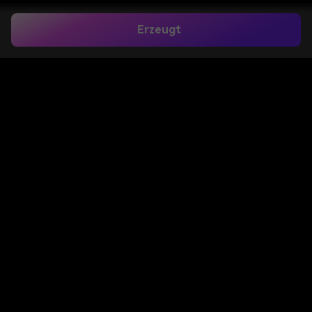
Erzeugt
KI-Soundeffekte
Schaffen Sie dramatische
KI-LKW-Sturz
Video
Filmisches Licht, realistische Action und eine
virale Blockbuster-Atmosphäre. Verwandeln Sie
einfache Tipps in hochwirksame Tipps
Film-LKW-
Szene
-Keine Dreharbeiten, keine Stunts, keine