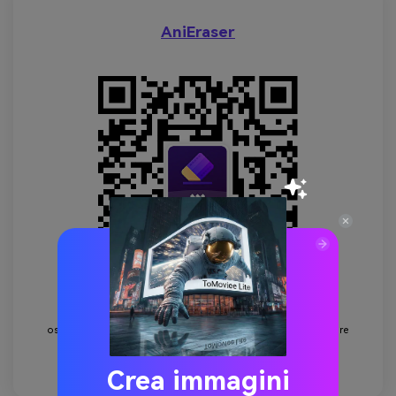
AniEraser
Rimuovi da foto e video qualsiasi elemento che possa
ostacolare la tua espressione artistica, rendendo le tue opere
pure e coinvolgenti.
Crea immagini