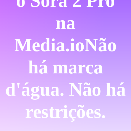
o Sora 2 Pro
na
Media.io
Não
há marca
d'água. Não há
restrições.