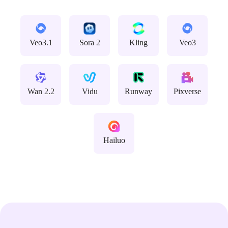
Veo3.1
Sora 2
Kling
Veo3
Wan 2.2
Vidu
Runway
Pixverse
Hailuo