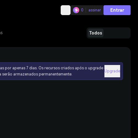
Entrar
0
assinar
as
Todos
as por apenas 7 dias. Os recursos criados após o upgrade
Upgrade
ura serão armazenados permanentemente.