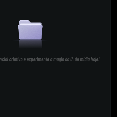
cial criativo e experimente a magia da IA de mídia hoje!