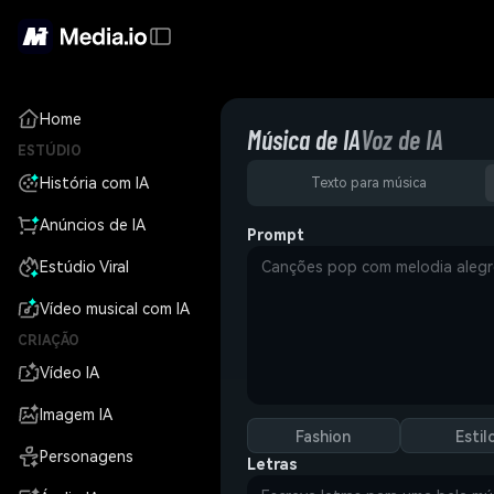
Home
Música de IA
Voz de IA
ESTÚDIO
História com IA
Texto para música
Anúncios de IA
Prompt
Estúdio Viral
Vídeo musical com IA
CRIAÇÃO
Vídeo IA
Imagem IA
Fashion
Estil
Personagens
Letras