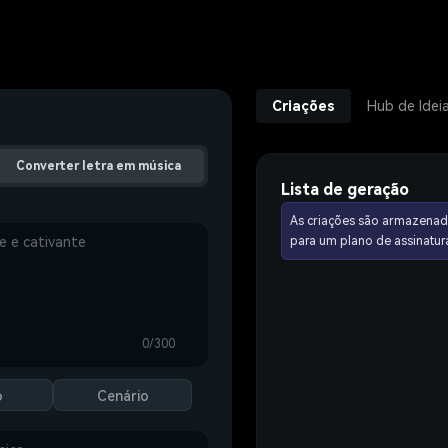
Criações
Hub de Idei
Converter letra em música
Lista de geração
As criações são armazenad
para um plano de assinat
0/300
o
Cenário