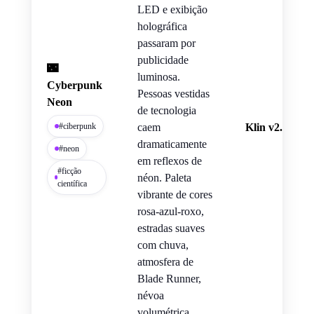
LED e exibição
holográfica
passaram por
publicidade
🌃
luminosa.
Cyberpunk
Pessoas vestidas
Neon
de tecnologia
#ciberpunk
caem
Klin v2.6
dramaticamente
#neon
em reflexos de
#ficção
néon. Paleta
científica
vibrante de cores
rosa-azul-roxo,
estradas suaves
com chuva,
atmosfera de
Blade Runner,
névoa
volumétrica,