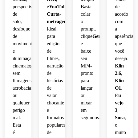
perspectiva
e
YouTube
Basta
de
de
Curta-
colar
acordo
solo,
metragem
.
o
com
desfoque
Ideal
prompt,
a
de
para
clique
Gerar
,
aparência
movimento
edição
e
que
e
de
baixe
você
iluminação
filmes,
seu
deseja-
cinematográfica-
narração
MP4-
Klin
sem
de
pronto
2.6
,
filmagens,
histórias
para
Klin
acrobacias
de
lançar
O1
,
ou
valor
ou
Eu
qualquer
chocante
mixar
vejo
perigo
e
em
3
,
real.
formatos
segundos.
Sora
,
Esta
populares
e
é
de
muito