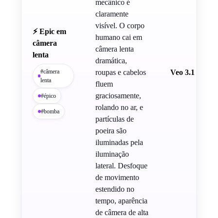
mecânico é
claramente
visível. O corpo
⚡ Epic em
humano cai em
câmera
câmera lenta
lenta
dramática,
#câmera
roupas e cabelos
Veo 3.1
lenta
fluem
graciosamente,
#épico
rolando no ar, e
#bomba
partículas de
poeira são
iluminadas pela
iluminação
lateral. Desfoque
de movimento
estendido no
tempo, aparência
de câmera de alta