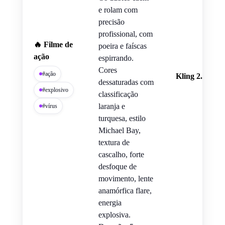
e rolam com
precisão
profissional, com
🔥 Filme de
poeira e faíscas
ação
espirrando.
Cores
#ação
Kling 2.5 Tur
dessaturadas com
#explosivo
classificação
laranja e
#vírus
turquesa, estilo
Michael Bay,
textura de
cascalho, forte
desfoque de
movimento, lente
anamórfica flare,
energia
explosiva.