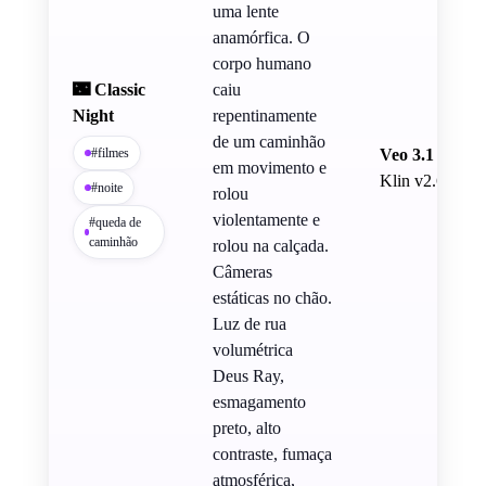
uma lente
anamórfica. O
corpo humano
🌃 Classic
caiu
Night
repentinamente
de um caminhão
#filmes
Veo 3.1
em movimento e
Klin v2.6
#noite
rolou
violentamente e
#queda de
caminhão
rolou na calçada.
Câmeras
estáticas no chão.
Luz de rua
volumétrica
Deus Ray,
esmagamento
preto, alto
contraste, fumaça
atmosférica,