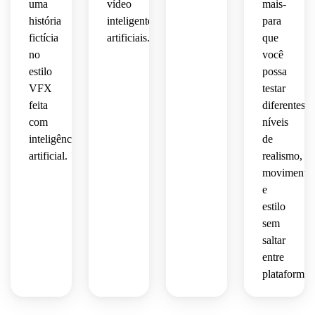
uma
vídeo
mais-
história
inteligentes
para
fictícia
artificiais.
que
no
você
estilo
possa
VFX
testar
feita
diferentes
com
níveis
inteligência
de
artificial.
realismo,
movimento
e
estilo
sem
saltar
entre
plataformas