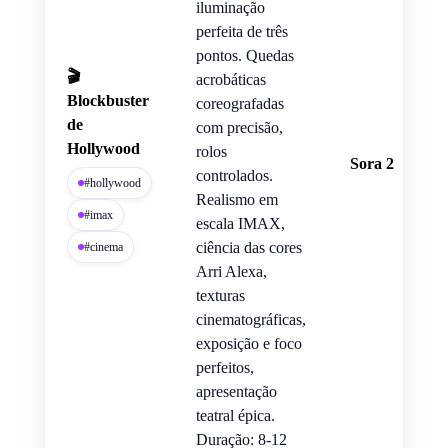
iluminação
perfeita de três
pontos. Quedas
🎬
acrobáticas
Blockbuster
coreografadas
de
com precisão,
Hollywood
rolos
Sora 2
controlados.
#hollywood
Realismo em
#imax
escala IMAX,
ciência das cores
#cinema
Arri Alexa,
texturas
cinematográficas,
exposição e foco
perfeitos,
apresentação
teatral épica.
Duração: 8-12