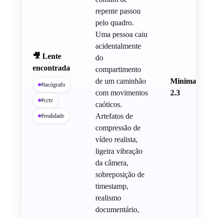
repente passou
pelo quadro.
Uma pessoa caiu
acidentalmente
🎥 Lente
do
encontrada
compartimento
de um caminhão
Minimax Con
#tacógrafo
com movimentos
2.3
#cctv
caóticos.
Artefatos de
#realidade
compressão de
vídeo realista,
ligeira vibração
da câmera,
sobreposição de
timestamp,
realismo
documentário,