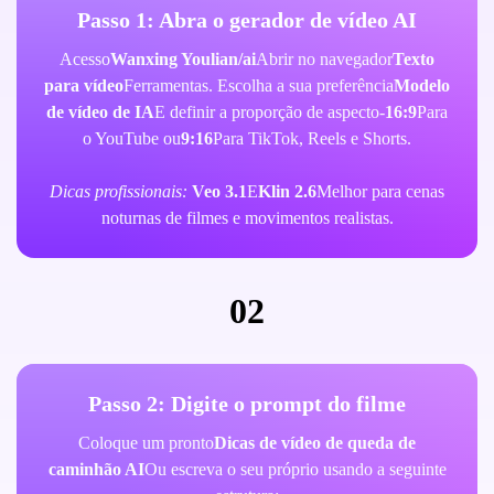
Passo 1: Abra o gerador de vídeo AI
Acesso
Wanxing Youlian/ai
Abrir no navegador
Texto
para vídeo
Ferramentas. Escolha a sua preferência
Modelo
de vídeo de IA
E definir a proporção de aspecto-
16:9
Para
o YouTube ou
9:16
Para TikTok, Reels e Shorts.
Dicas profissionais:
Veo 3.1
E
Klin 2.6
Melhor para cenas
noturnas de filmes e movimentos realistas.
02
Passo 2: Digite o prompt do filme
Coloque um pronto
Dicas de vídeo de queda de
caminhão AI
Ou escreva o seu próprio usando a seguinte