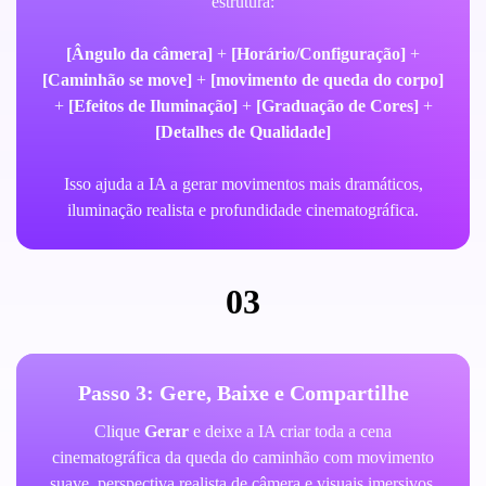
estrutura:
[Ângulo da câmera]
+
[Horário/Configuração]
+
[Caminhão se move]
+
[movimento de queda do corpo]
+
[Efeitos de Iluminação]
+
[Graduação de Cores]
+
[Detalhes de Qualidade]
Isso ajuda a IA a gerar movimentos mais dramáticos,
iluminação realista e profundidade cinematográfica.
03
Passo 3: Gere, Baixe e Compartilhe
Clique
Gerar
e deixe a IA criar toda a cena
cinematográfica da queda do caminhão com movimento
suave, perspectiva realista de câmera e visuais imersivos.