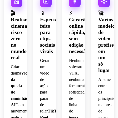
🎬
📱
⚡
🚀
Realismo
Especialmente
Geração
Vários
cinematográfico,
feito
online
modelos
risco
para
rápida,
de
zero
clips
sem
vídeo
no
sociais
edição
profissi
mundo
virais
necessária
em
real
um
Gerar
Nenhum
só
Criar
um
software
lugar
drama
Vídeo
vídeo
VFX,
da
de
nenhuma
Alterne
queda
ação
ferramenta
entre
de
para
sofisticada
os
caminhão
parar
de
principais
AI
Com
de
linha
motores
movimento
rolar
TikTok
,
do
de
realista,
Reel
,
tempo.
vídeo