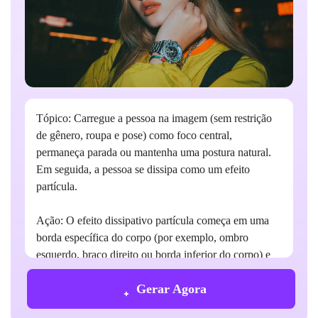
Tópico: Carregue a pessoa na imagem (sem restrição
de gênero, roupa e pose) como foco central,
permaneça parada ou mantenha uma postura natural.
Em seguida, a pessoa se dissipa como um efeito
partícula.
Ação: O efeito dissipativo partícula começa em uma
borda específica do corpo (por exemplo, ombro
esquerdo, braço direito ou borda inferior do corpo) e
gradualmente se espalha por todo o corpo. As
Gerar Agora
partículas se deslocaram como o vento, os contornos
ficaram desfocados e a pessoa desapareceu