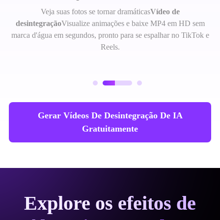
Veja suas fotos se tornar dramáticas
Vídeo de
desintegração
Visualize animações e baixe MP4 em HD sem
marca d'água em segundos, pronto para se espalhar no TikTok e
Reels.
Gerar Vídeos De Desintegração De IA
Gratuitamente
Explore os efeitos de