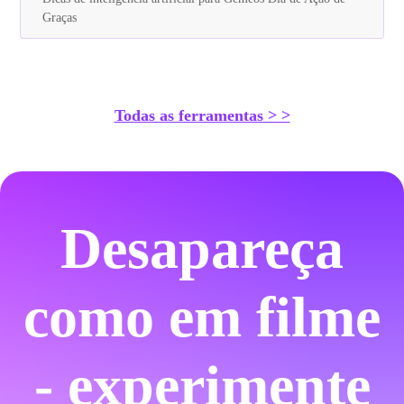
Graças
Todas as ferramentas > >
Desapareça
como em filme
- experimente