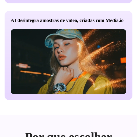
completamente por uma duração total de cerca de 5
segundos.
AI desintegra amostras de vídeo, criadas com Media.io
Cena: O fundo original é preservado intacto e
permanece estável. Partículas de luz suavemente
refletidas aparecem durante a dissipação. Depois que a
pessoa desaparece, a cena permanece parada por cerca
de 0,5 segundos, enfatizando a sensação de vazio.
Câmera: Câmera fixa, sem zoom ou movimento.
Efeitos visuais (VFX): granulometria de 0,5-2 mm,
estilo de flash de poeira, cores amostradas do sujeito,
brilho subterrâneo, deriva direcional, brisa leve,
afterimagens dissipadas, terminando em total
transparência.
Por que escolher