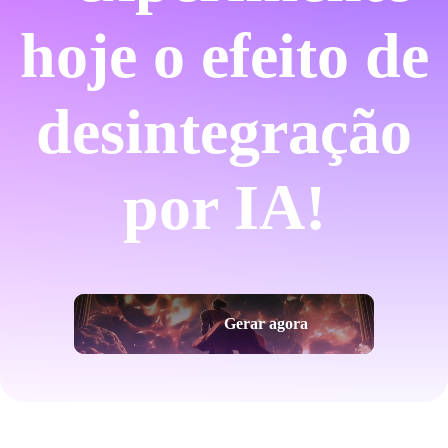
hoje o efeito de
desintegração
por IA!
Gerar agora