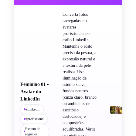
Converta fotos
carregadas em
avatares
profissionais no
estilo LinkedIn.
Mantenha o rosto
preciso da pessoa, a
expressão natural e
a textura da pele
realista. Use
iluminação de
Feminino 01 •
estúdio suave,
fundos neutros
Avatar do
(cinza claro, branco
LinkedIn
ou ambientes de
#LinkedIn
escritório
desfocados) e
#profissional
composições
#retrato de
equilibradas. Vestir
negócios
os sujeitos com