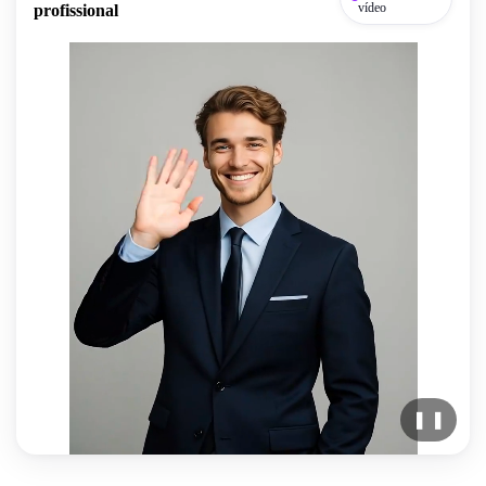
vídeo
profissional
❚ ❚