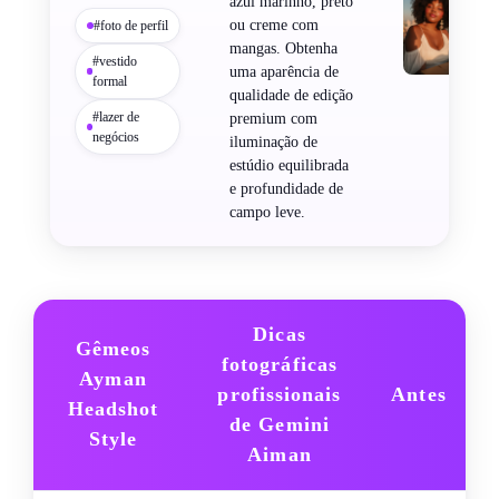
azul marinho, preto
ou creme com
#foto de perfil
mangas. Obtenha
#vestido
uma aparência de
formal
qualidade de edição
#lazer de
premium com
negócios
iluminação de
estúdio equilibrada
e profundidade de
campo leve.
Dicas
Gêmeos
fotográficas
Ayman
profissionais
Antes
Headshot
de Gemini
Style
Aiman