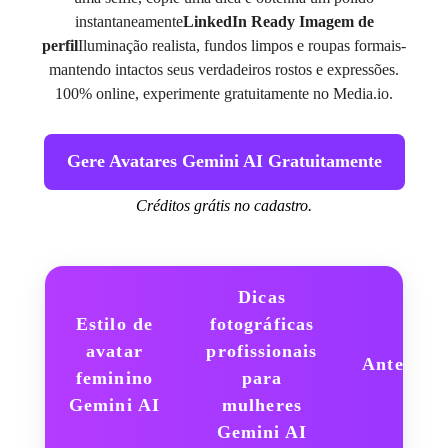
instantaneamente
LinkedIn Ready Imagem de
perfil
Iluminação realista, fundos limpos e roupas formais-
mantendo intactos seus verdadeiros rostos e expressões.
100% online, experimente gratuitamente no Media.io.
Gere Avatares Gemini AI Gratuitamente
Créditos grátis no cadastro.
Dicas
Estilo de
fotográficas
avatar
profissionais
Antes
feminino
para
Gemini AI
mulheres
Gemini AI