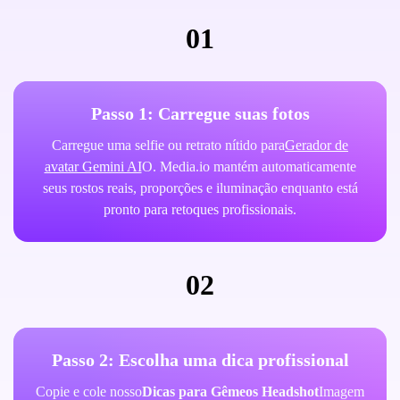
01
Passo 1: Carregue suas fotos
Carregue uma selfie ou retrato nítido para
Gerador de
avatar Gemini AI
O. Media.io mantém automaticamente
seus rostos reais, proporções e iluminação enquanto está
pronto para retoques profissionais.
02
Passo 2: Escolha uma dica profissional
Copie e cole nosso
Dicas para Gêmeos Headshot
Imagem