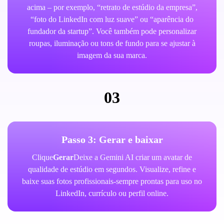
acima – por exemplo, “retrato de estúdio da empresa”,
“foto do LinkedIn com luz suave” ou “aparência do
fundador da startup”. Você também pode personalizar
roupas, iluminação ou tons de fundo para se ajustar à
imagem da sua marca.
03
Passo 3: Gerar e baixar
Clique
Gerar
Deixe a Gemini AI criar um avatar de
qualidade de estúdio em segundos. Visualize, refine e
baixe suas fotos profissionais-sempre prontas para uso no
LinkedIn, currículo ou perfil online.