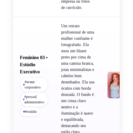
empresa ou fotos
de currículo.
Um retrato
profissional de uma
mulher confiante é
fotografado. Ela
usou um blazer
Feminino 03 •
preto por cima de
uma camisa branca,
Estúdio
joias minimalistas e
Executivo
cabelos bem
#avatar
desenhados. Ela usa
corporativo
óculos com borda
dourada. O fundo é
#pessoal
um cinza claro
administrativo
neutro e a
#estúdio
iluminação é suave
e equilibrada,
destacando seu
estilo claro,