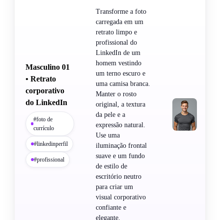
Transforme a foto
carregada em um
retrato limpo e
profissional do
LinkedIn de um
homem vestindo
Masculino 01
um terno escuro e
• Retrato
uma camisa branca.
corporativo
Manter o rosto
do LinkedIn
original, a textura
da pele e a
#foto de
expressão natural.
currículo
Use uma
#linkedinperfil
iluminação frontal
suave e um fundo
#profissional
de estilo de
escritório neutro
para criar um
visual corporativo
confiante e
elegante.