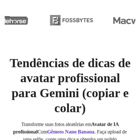
Tendências de dicas de
avatar profissional
para Gemini (copiar e
colar)
Transforme suas fotos aleatórias em
Avatar de IA
profissional
Com
Gêmeos Nano Banana
. Faça upload de
uma selfie, copie uma dica e obtenha um polido