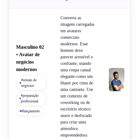
Converta as
imagens carregadas
em avatares
comerciais
modernos. Esse
Masculino 02
homem deve
• Avatar de
parecer acessível e
negócios
confiante, usando
modernos
uma roupa casual
elegante-como um
#retrato de
blazer por cima de
negócios
uma camiseta. Use
#preparação
um contexto de
profissional
coworking ou de
escritório técnico
#lançamento
suave e desfocado
para criar uma
atmosfera
empreendedora