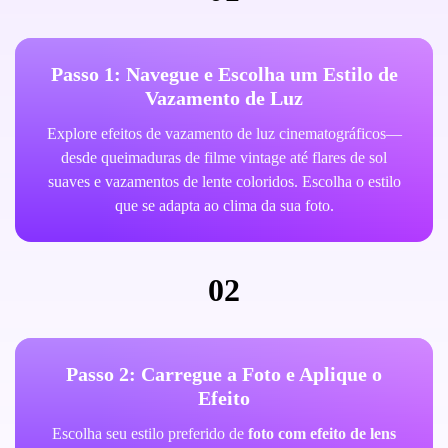
Passo 1: Navegue e Escolha um Estilo de
Vazamento de Luz
Explore efeitos de vazamento de luz cinematográficos—
desde queimaduras de filme vintage até flares de sol
suaves e vazamentos de lente coloridos. Escolha o estilo
que se adapta ao clima da sua foto.
02
Passo 2: Carregue a Foto e Aplique o
Efeito
Escolha seu estilo preferido de
foto com efeito de lens