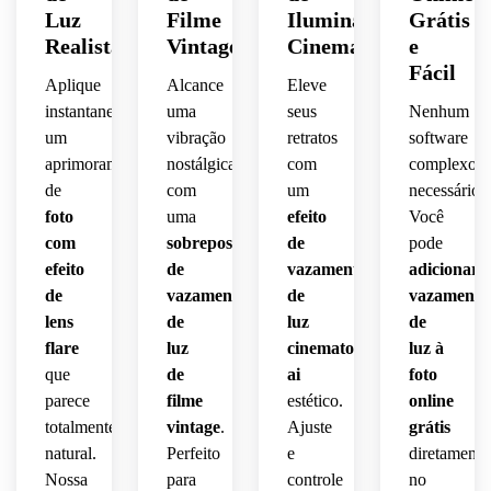
Luz
Filme
Iluminação
Grátis
Realista
Vintage
Cinematográfica
e
Fácil
Aplique
Alcance
Eleve
instantaneamente
uma
seus
Nenhum
um
vibração
retratos
software
aprimoramento
nostálgica
com
complexo
de
com
um
necessário.
foto
uma
efeito
Você
com
sobreposição
de
pode
efeito
de
vazamento
adicionar
de
vazamento
de
vazamento
lens
de
luz
de
flare
luz
cinematográfico
luz à
que
de
ai
foto
parece
filme
estético.
online
totalmente
vintage
.
Ajuste
grátis
natural.
Perfeito
e
diretamente
Nossa
para
controle
no