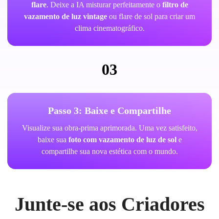
flare
. Deixe a IA misturar perfeitamente o
filtro de
vazamento de luz vintage
ou flare de sol para criar um
clima cinematográfico.
03
Passo 3: Baixe e Compartilhe
Visualize sua obra-prima aprimorada. Uma vez satisfeito,
baixe sua
foto com vazamento de luz de sol
e
compartilhe sua nova estética com o mundo.
Junte-se aos Criadores