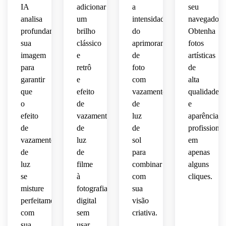
IA
adicionar
a
seu
analisa
um
intensidade
navegador.
profundamente
brilho
do
Obtenha
sua
clássico
aprimoramento
fotos
imagem
e
de
artísticas
para
retrô
foto
de
garantir
e
com
alta
que
efeito
vazamento
qualidade
o
de
de
e
efeito
vazamento
luz
aparência
de
de
de
profissional
vazamento
luz
sol
em
de
de
para
apenas
luz
filme
combinar
alguns
se
à
com
cliques.
misture
fotografia
sua
perfeitamente
digital
visão
com
sem
criativa.
sua
usar