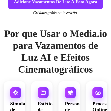
Adicione Vazamentos De Luz À Foto Agora
Créditos grátis na inscrição.
Por que Usar o Media.io
para Vazamentos de
Luz AI e Efeitos
Cinematográficos
Simulação
Estética
Personalização
Processo
de
de
de
Online