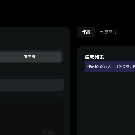
作品
灵感空间
生成列表
文生图
作品仅保存7天，升级会员后
0/2000