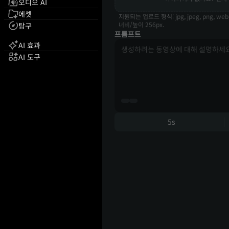
오디오 AI
에셋
지원되는 업로드 형식: jpg, jpeg, png, web
너비/높이 256px.
탐구
프롬프트
AI 효과
AI 도구
5s