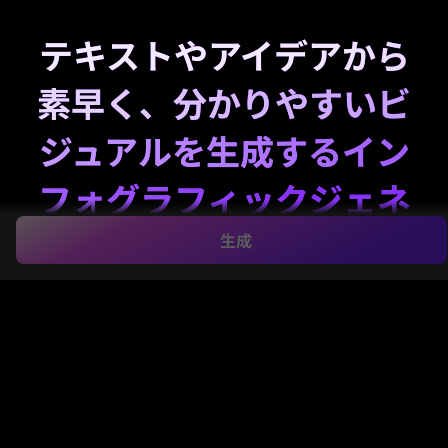
テキストやアイデアから
素早く、分かりやすいビ
ジュアルを生成するイン
フォグラフィックジェネ
レーター
生成
Media.ioのプロンプト、メモ、アウトラインから数分
で洗練されたインフォグラフィックを作成
インフォグ
ラフィックジェネレーター
。このブラウザベースの
AI
インフォグラフィックジェネレーター
は、チーム、学
生、マーケターが生の情報を構造化されたビジュアル
に迅速に変換でき、柔軟なスタイル、高解像度の書き
出し、シンプルなオンラインワークフローを提供しま