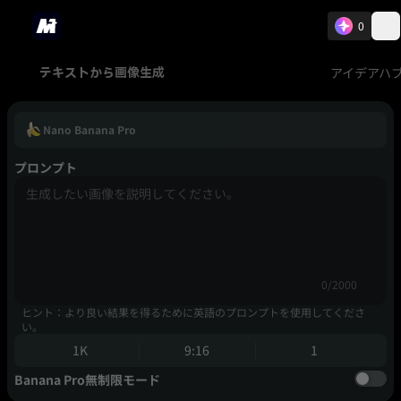
0
アイデアハ
テキストから画像生成
Nano Banana Pro
プロンプト
0/2000
ヒント：より良い結果を得るために英語のプロンプトを使用してくださ
い。
1K
9:16
1
Banana Pro無制限モード