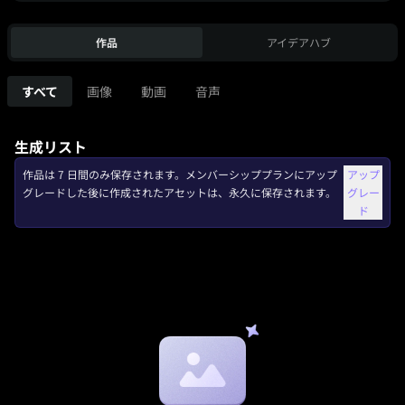
作品
アイデアハブ
すべて
画像
動画
音声
生成リスト
作品は 7 日間のみ保存されます。メンバーシッププランにアップ
アップ
グレードした後に作成されたアセットは、永久に保存されます。
グレー
ド