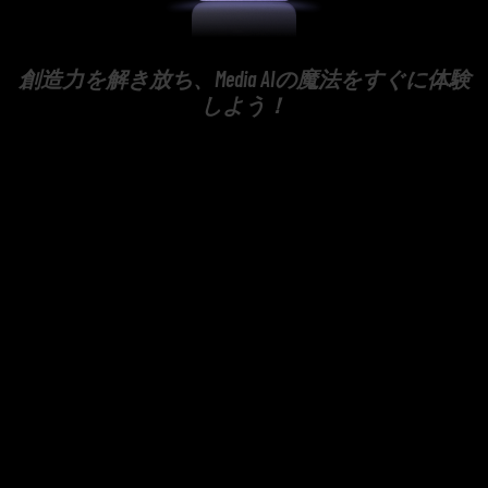
創造力を解き放ち、Media AIの魔法をすぐに体験
しよう！