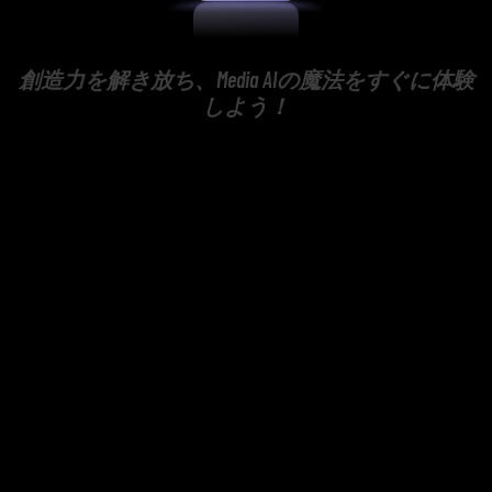
創造力を解き放ち、Media AIの魔法をすぐに体験
しよう！