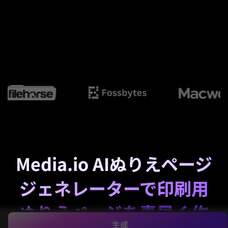
Media.io AIぬりえページ
ジェネレーターで印刷用
ぬりえページを素早く作
生成