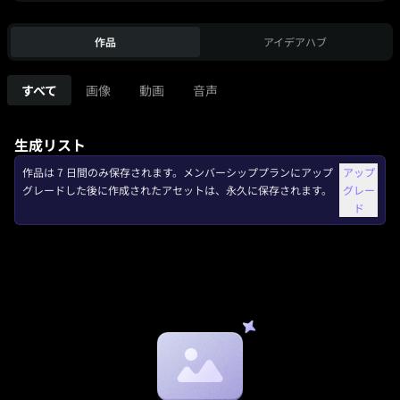
作品
アイデアハブ
すべて
画像
動画
音声
生成リスト
作品は 7 日間のみ保存されます。メンバーシッププランにアップ
アップ
グレードした後に作成されたアセットは、永久に保存されます。
グレー
ド