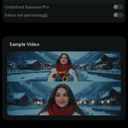
Unlimited Banana Pro
Salva nei personaggi
Sample Video