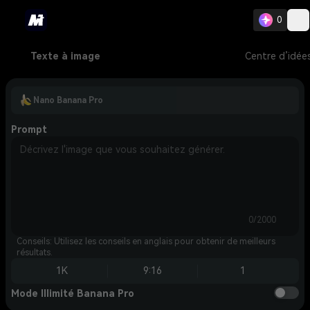
0
Texte à image
Centre d’idée
Nano Banana Pro
Prompt
0/2000
Conseils: Utilisez les conseils en anglais pour obtenir de meilleurs
résultats.
1K
9:16
1
Mode Illimité Banana Pro