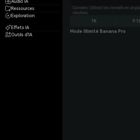
Audio IA
Conseils: Utilisez les conseils en angl
Ressources
résultats.
Exploration
1K
9:1
Effets IA
Mode Illimité Banana Pro
Outils d'IA