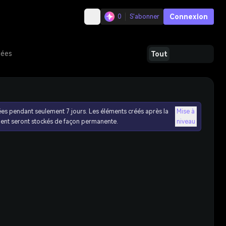
Connexion
0
S'abonner
dées
Tout
ées pendant seulement 7 jours. Les éléments créés après la
Mise à
ent seront stockés de façon permanente.
niveau