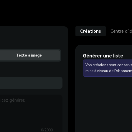
Créations
Centre d’i
Générer une liste
Texte à image
Vos créations sont conserv
mise à niveau de l'Abonnem
0/2000