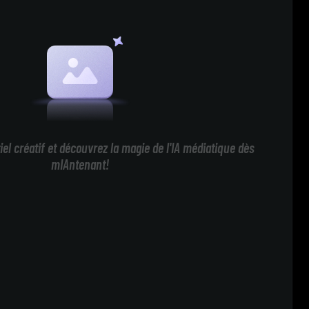
iel créatif et découvrez la magie de l'IA médiatique dès
mIAntenant!