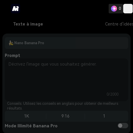
0
Texte à image
Centre d’idée
Nano Banana Pro
Prompt
0/2000
Conseils: Utilisez les conseils en anglais pour obtenir de meilleurs
résultats.
1K
9:16
1
Mode Illimité Banana Pro